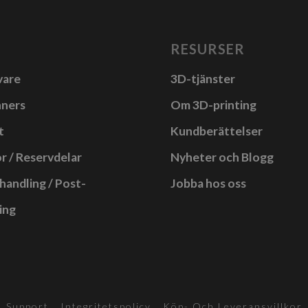
RESURSER
vare
3D-tjänster
nners
Om 3D-printing
t
Kundberättelser
r / Reservdelar
Nyheter och Blogg
handling / Post-
Jobba hos oss
ing
Support
Integritetspolicy
Köp- Och Leveransvillkor