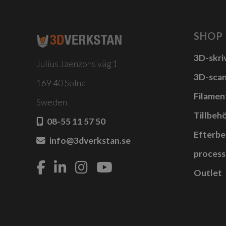
produkten
har
flera
SHOP
varianter.
3D-skri
De
Julius Jaenzons väg 1
olika
3D-sca
169 40 Solna
alternativen
Filamen
Sweden
kan
Tillbehö
väljas
08-55 11 57 50
på
Efterbe
info@3dverkstan.se
produktsidan
process
Outlet