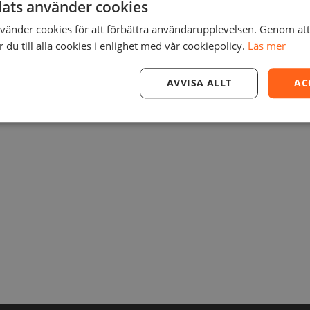
ats använder cookies
De
olika
änder cookies för att förbättra användarupplevelsen. Genom at
du till alla cookies i enlighet med vår cookiepolicy.
Läs mer
alternativen
kan
AVVISA ALLT
AC
väljas
på
produktsidan