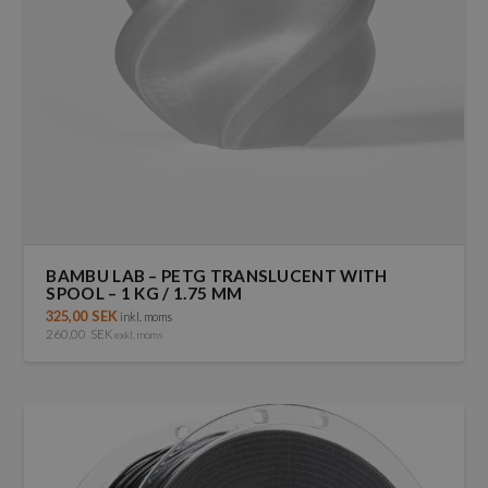
BAMBU LAB – PETG TRANSLUCENT WITH
SPOOL – 1 KG / 1.75 MM
325,00
SEK
inkl. moms
260,00
SEK
exkl. moms
Den
här
produkten
har
flera
varianter.
De