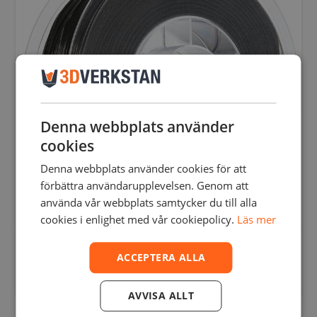
olika
alternativen
kan
väljas
på
produktsidan
Denna webbplats använder
cookies
Denna webbplats använder cookies för att
förbättra användarupplevelsen. Genom att
använda vår webbplats samtycker du till alla
cookies i enlighet med vår cookiepolicy.
Läs mer
POLYMAKER POLYFLEX TPU95-HF
ACCEPTERA ALLA
545,00
SEK
–
610,00
SEK
inkl. moms
436,00
SEK
–
488,00
SEK
exkl. moms
Den
AVVISA ALLT
här