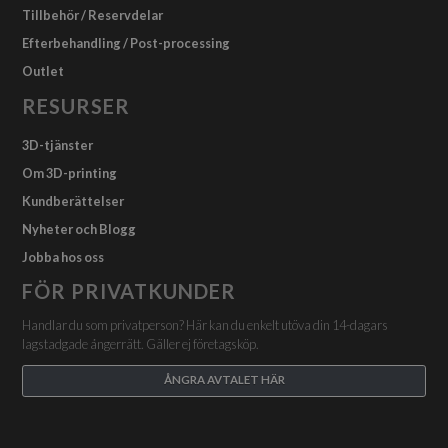
Tillbehör / Reservdelar
Efterbehandling / Post-processing
Outlet
RESURSER
3D-tjänster
Om 3D-printing
Kundberättelser
Nyheter och Blogg
Jobba hos oss
FÖR PRIVATKUNDER
Handlar du som privatperson? Här kan du enkelt utöva din 14-dagars
lagstadgade ångerrätt. Gäller ej företagsköp.
ÅNGRA AVTALET HÄR