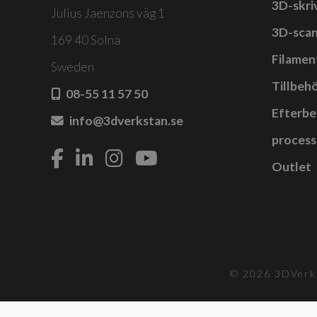
3D-skri
De
Julius Jaenzons väg 1
olika
3D-sca
169 40 Solna
alternativen
Filamen
Sweden
kan
Tillbehö
väljas
08-55 11 57 50
på
Efterbe
info@3dverkstan.se
produktsidan
process
Outlet
© 2026 3DVerks