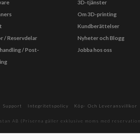
vare
3D-tjänster
nners
Om 3D-printing
t
Kundberättelser
r / Reservdelar
Nyheter och Blogg
handling / Post-
Jobba hos oss
ing
Support
Integritetspolicy
Köp- Och Leveransvillkor
tan AB (Priserna gäller exklusive moms med reservation 