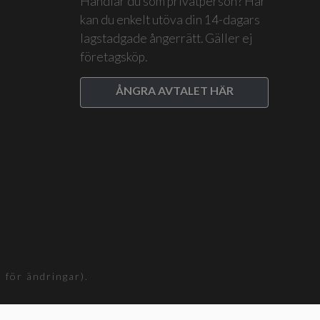
Handlar du som privatperson? Här
kan du enkelt utöva din 14-dagars
lagstadgade ångerrätt. Gäller ej
företagsköp.
ÅNGRA AVTALET HÄR
för ändringar).