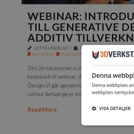
WEBINAR: INTROD
TILL GENERATIVE D
ADDITIV TILLVERK
LOTTA LINDBLAD
APRIL 20, 2021
AUTODESK
,
MJUKVARA
,
WEBINAR
Den 26 maj kommer vi att tillsammans med Aut
Denna webbpl
kostnadsfritt webinar, där vi under ca 1 timme
Denna webbplats anv
Design. Vi går igenom hur verktyget används ino
webbplats samtycker 
och hur det kan ge er stora kostnadsbesparinga
VISA DETALJER
Read More