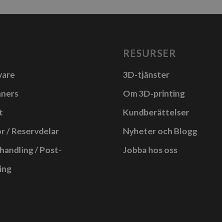
RESURSER
vare
3D-tjänster
nners
Om 3D-printing
t
Kundberättelser
r / Reservdelar
Nyheter och Blogg
handling / Post-
Jobba hos oss
ing