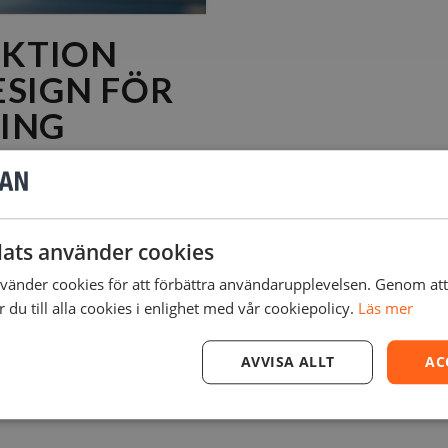
UKTION
ESIGN FÖR
NING
odesk anordna ett
ats använder cookies
 presenterar Generative
änder cookies för att förbättra användarupplevelsen. Genom at
m additiv tillverkning
du till alla cookies i enlighet med vår cookiepolicy.
Läs mer
r. Generative …
AVVISA ALLT
AC