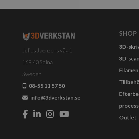
SHOP
3D-skri
Julius Jaenzons väg 1
3D-sca
169 40 Solna
Filamen
Sweden
Tillbehö
08-55 11 57 50
Efterbe
info@3dverkstan.se
process
Outlet